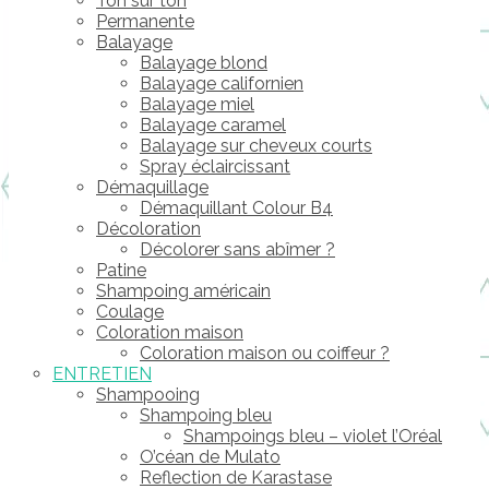
Ton sur ton
Permanente
Balayage
Balayage blond
Balayage californien
Balayage miel
Balayage caramel
Balayage sur cheveux courts
Spray éclaircissant
Démaquillage
Démaquillant Colour B4
Décoloration
Décolorer sans abîmer ?
Patine
Shampoing américain
Coulage
Coloration maison
Coloration maison ou coiffeur ?
ENTRETIEN
Shampooing
Shampoing bleu
Shampoings bleu – violet l’Oréal
O’céan de Mulato
Reflection de Karastase