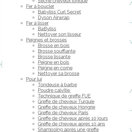
Sèche cheveux ionique
Fer à boucler
Babyliss Curl Secret
Dyson Airwrap
Fer à lisser
BaByliss
Nettoyer son lisseur
Peignes et brosses
Brosse en bois
Brosse soufflante
Brosse lissante
Peigne en bois
Peigne en corne
Nettoyer sa brosse
Pour lui
Tondeuse à barbe
Poudre calvitie
Technique de greffe FUE
Greffe de cheveux Turquie
Greffe de cheveux Hongrie
Greffe de cheveux Paris
Greffe de cheveux après 10 jours
Greffe de cheveux après 10 ans
Shampoing après une greffe