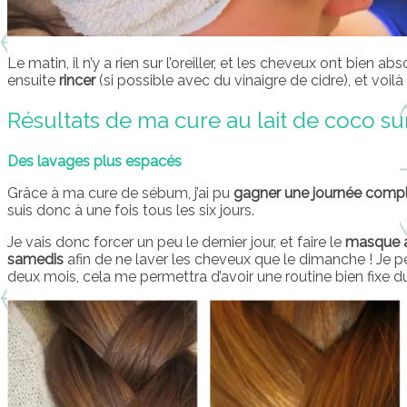
Le matin, il n’y a rien sur l’oreiller, et les cheveux ont bien ab
ensuite
rincer
(si possible avec du vinaigre de cidre), et voilà 
Résultats de ma cure au lait de coco s
Des lavages plus espacés
Grâce à ma cure de sébum, j’ai pu
gagner une journée compl
suis donc à une fois tous les six jours.
Je vais donc forcer un peu le dernier jour, et faire le
masque a
samedis
afin de ne laver les cheveux que le dimanche ! Je p
deux mois, cela me permettra d’avoir une routine bien fixe d