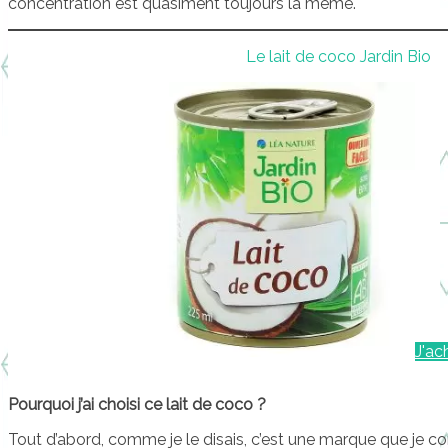
concentration est quasiment toujours la même.
Le lait de coco Jardin Bio
J'ac
Pourquoi j’ai choisi ce lait de coco ?
Tout d’abord, comme je le disais, c’est une marque que je con