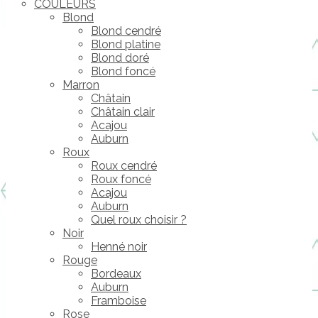
COULEURS
Blond
Blond cendré
Blond platine
Blond doré
Blond foncé
Marron
Châtain
Châtain clair
Acajou
Auburn
Roux
Roux cendré
Roux foncé
Acajou
Auburn
Quel roux choisir ?
Noir
Henné noir
Rouge
Bordeaux
Auburn
Framboise
Rose