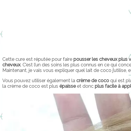
Cette cure est réputée pour faire
pousser les cheveux plus 
cheveux
. C’est l’un des soins les plus connus en ce qui con
Maintenant, je vais vous expliquer quel lait de coco j’utilise,
Vous pouvez utiliser également la
crème de coco
qui est pl
la crème de coco est plus
épaisse
et donc
plus facile à app