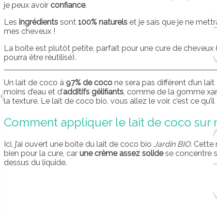
je peux avoir
confiance
.
Les
ingrédients
sont
100% naturels
et je sais que je ne mett
mes cheveux !
La boite est plutôt petite, parfait pour une cure de cheveux 
pourra être réutilisé).
Un lait de coco à
97% de coco
ne sera pas différent d’un lait 
moins d’eau et d’
additifs gélifiants
, comme de la gomme xant
la texture. Le lait de coco bio, vous allez le voir, c’est ce qu’i
Comment appliquer le lait de coco sur
Ici, j’ai ouvert une boîte du lait de coco bio
Jardin BIO
. Cette
bien pour la cure, car
une crème assez solide
se concentre su
dessus du liquide.