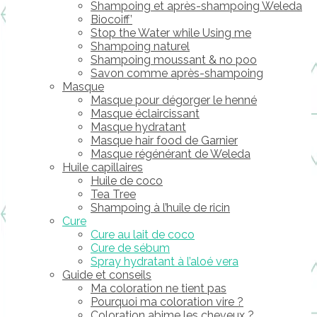
Shampoing et après-shampoing Weleda
Biocoiff’
Stop the Water while Using me
Shampoing naturel
Shampoing moussant & no poo
Savon comme après-shampoing
Masque
Masque pour dégorger le henné
Masque éclaircissant
Masque hydratant
Masque hair food de Garnier
Masque régénérant de Weleda
Huile capillaires
Huile de coco
Tea Tree
Shampoing à l’huile de ricin
Cure
Cure au lait de coco
Cure de sébum
Spray hydratant à l’aloé vera
Guide et conseils
Ma coloration ne tient pas
Pourquoi ma coloration vire ?
Coloration abime les cheveux ?