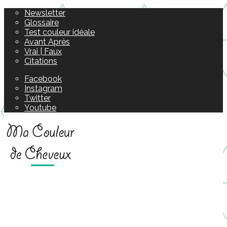
Newsletter
Glossaire
Test couleur idéale
Avant Après
Vrai | Faux
Citations
Facebook
Instagram
Twitter
Youtube