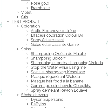
Rose gold
Framboise
Violet
Gris
TEST PRODUIT
Coloration
Arctic Fox cheveux sirène
Effaceur coloration Colour B4
Spray éclaircissant
Gelée éclaircissante Garnier
Soins
Shampooing O’céan de Mulato
Shampoing Biocoiff’
Shampoing et après-shampoing Weleda
Stop the Water while Using me !
Soins et shampoing Kerastase
Masque régénérant Weleda
Masque hair food à la banane
Gommage cuir chevelu Oblepikha
Spray démêlant Revlon Equave
Sèche cheveux
Dyson Supersonic
BaByliss