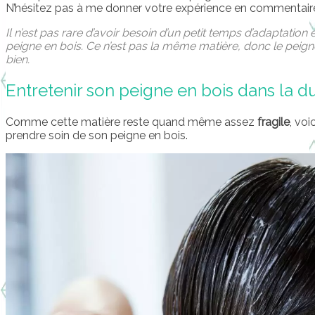
N’hésitez pas à me donner votre expérience en commentaire s
Il n’est pas rare d’avoir besoin d’un petit temps d’adaptation 
peigne en bois. Ce n’est pas la même matière, donc le peign
bien.
Entretenir son peigne en bois dans la d
Comme cette matière reste quand même assez
fragile
, voi
prendre soin de son peigne en bois.