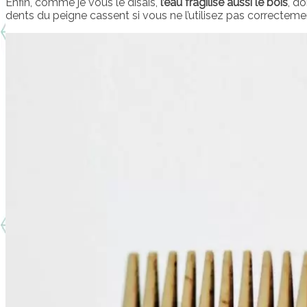
Enfin, comme je vous le disais,
l’eau fragilise aussi le bois
, d
dents du peigne cassent si vous ne l’utilisez pas correcteme