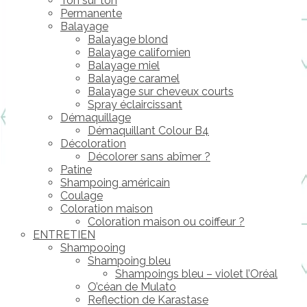
Ton sur ton
Permanente
Balayage
Balayage blond
Balayage californien
Balayage miel
Balayage caramel
Balayage sur cheveux courts
Spray éclaircissant
Démaquillage
Démaquillant Colour B4
Décoloration
Décolorer sans abîmer ?
Patine
Shampoing américain
Coulage
Coloration maison
Coloration maison ou coiffeur ?
ENTRETIEN
Shampooing
Shampoing bleu
Shampoings bleu – violet l’Oréal
O’céan de Mulato
Reflection de Karastase