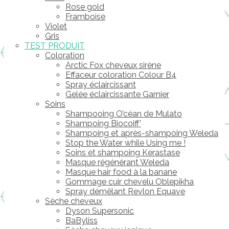
Rose gold
Framboise
Violet
Gris
TEST PRODUIT
Coloration
Arctic Fox cheveux sirène
Effaceur coloration Colour B4
Spray éclaircissant
Gelée éclaircissante Garnier
Soins
Shampooing O’céan de Mulato
Shampoing Biocoiff’
Shampoing et après-shampoing Weleda
Stop the Water while Using me !
Soins et shampoing Kerastase
Masque régénérant Weleda
Masque hair food à la banane
Gommage cuir chevelu Oblepikha
Spray démêlant Revlon Equave
Sèche cheveux
Dyson Supersonic
BaByliss