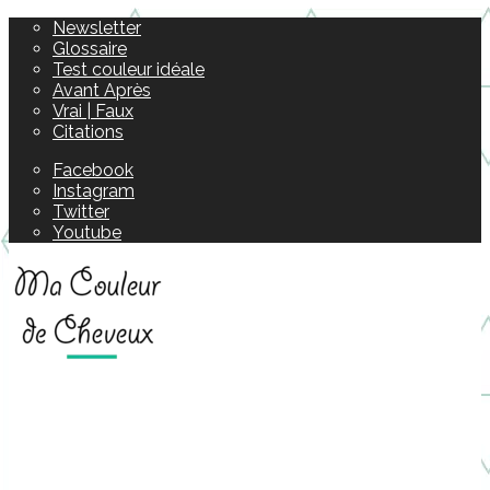
Newsletter
Glossaire
Test couleur idéale
Avant Après
Vrai | Faux
Citations
Facebook
Instagram
Twitter
Youtube