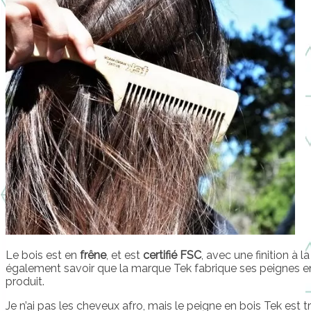
Le bois est en
frêne
, et est
certifié FSC
, avec une finition à 
également savoir que la marque Tek fabrique ses peignes en It
produit.
Je n’ai pas les cheveux afro, mais le peigne en bois Tek est 