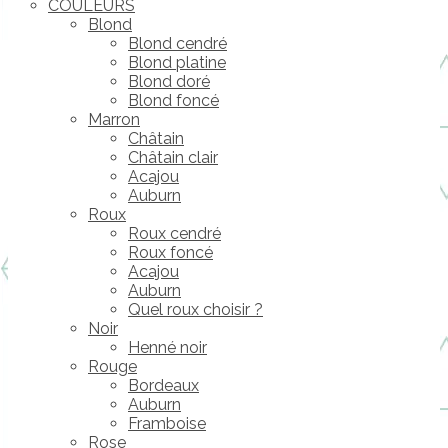
COULEURS
Blond
Blond cendré
Blond platine
Blond doré
Blond foncé
Marron
Châtain
Châtain clair
Acajou
Auburn
Roux
Roux cendré
Roux foncé
Acajou
Auburn
Quel roux choisir ?
Noir
Henné noir
Rouge
Bordeaux
Auburn
Framboise
Rose