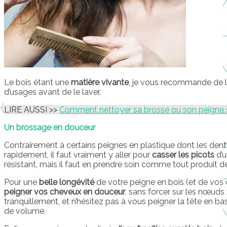
Le bois étant une
matière vivante
, je vous recommande de l
d’usages avant de le laver.
LIRE AUSSI >>
Comment nettoyer sa brosse ou son peigne s
Un brossage en douceur
Contrairement à certains peignes en plastique dont les dent
rapidement, il faut vraiment y aller pour
casser les picots
d’u
résistant, mais il faut en prendre soin comme tout produit de
Pour une
belle longévité
de votre peigne en bois (et de vo
peigner vos cheveux en douceur
, sans forcer sur les nœud
tranquillement, et n’hésitez pas à vous peigner la tête en ba
de volume.