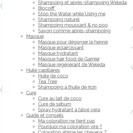
Shampoing et après-shampoing Weleda
Biocoiff’
Stop the Water while Using me
Shampoing naturel
Shampoing moussant & no poo
Savon comme après-shampoing
Masque
Masque pour dégorger le henné
Masque éclaircissant
Masque hydratant
Masque hair food de Garnier
Masque régénérant de Weleda
Huile capillaires
Huile de coco
Tea Tree
Shampoing à l’huile de ricin
Cure
Cure au lait de coco
Cure de sébum
Spray hydratant à l’aloé vera
Guide et conseils
Ma coloration ne tient pas
Pourquoi ma coloration vire ?
Coloration abime les cheveux ?