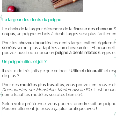
La largeur des dents du peigne
Le choix de la largeur dépendra de la
finesse des cheveux
. 
crépus
, un peigne en bois à dents larges sera plus facilement
Pour les
cheveux bouclés
, les dents larges évitent égaleme
serrées
seront plus adaptées aux cheveux fins. Et pour mett
pouvez aussi opter pour un
peigne à dents mixtes
(larges et
Un peigne utile… et joli ?
Il existe de très jolis peigne en bois !
Utile et décoratif
, et r
de plus ?
Pour des
modèles plus travaillés
, vous pouvez en trouver 
Découvertes, sur Mondebio, Mademoiselle Bio
. Il est bea
corne (sauf les modèles sculptés bien sûr).
Selon votre préférence, vous pourrez prendre soit un peign
Personnellement, je trouve ça plus pratique avec !