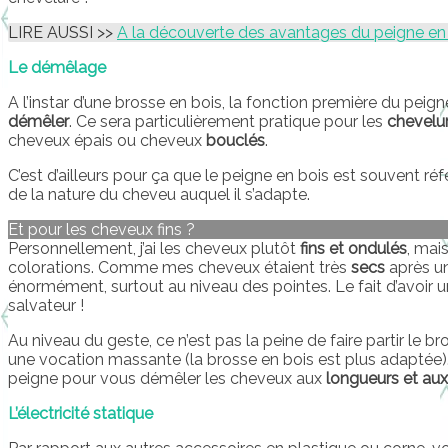
LIRE AUSSI >>
A la découverte des avantages du peigne en 
Le démêlage
A l’instar d’une brosse en bois, la fonction première du pei
démêler
. Ce sera particulièrement pratique pour les
chevelu
cheveux épais ou cheveux
bouclés
.
C’est d’ailleurs pour ça que le peigne en bois est souvent 
de la nature du cheveu auquel il s’adapte.
Et pour les cheveux fins ?
Personnellement, j’ai les cheveux plutôt
fins et ondulés
, mai
colorations. Comme mes cheveux étaient très
secs
après u
énormément, surtout au niveau des pointes. Le fait d’avoir u
salvateur !
Au niveau du geste, ce n’est pas la peine de faire partir le br
une vocation massante (la brosse en bois est plus adaptée)
peigne pour vous démêler les cheveux aux
longueurs et aux
L’électricité statique