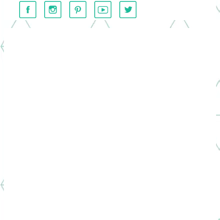
………….