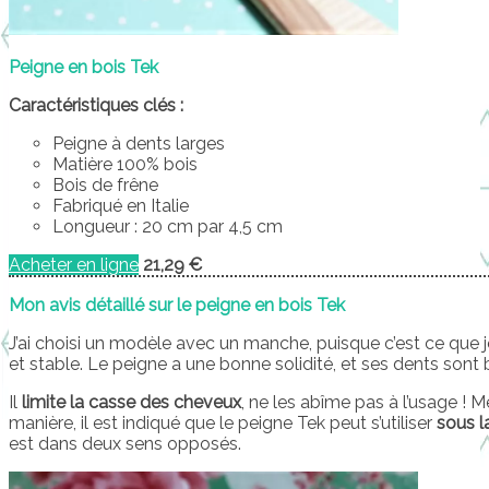
Peigne en bois Tek
Caractéristiques clés :
Peigne à dents larges
Matière 100% bois
Bois de frêne
Fabriqué en Italie
Longueur : 20 cm par 4,5 cm
Acheter en ligne
21,29 €
Mon avis détaillé sur le peigne en bois Tek
J’ai choisi un modèle avec un manche, puisque c’est ce que j
et stable. Le peigne a une bonne solidité, et ses dents sont b
Il
limite la casse des cheveux
, ne les abîme pas à l’usage ! Mê
manière, il est indiqué que le peigne Tek peut s’utiliser
sous l
est dans deux sens opposés.