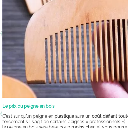
Le prix du peigne en bois
C’est sur qu’un peigne en
plastique
aura un
coût défiant tou
forcément s’il s’agit de certains peignes « professionnels »)
le peigne en bois sera beaucoup
moins cher
, et vous pourre