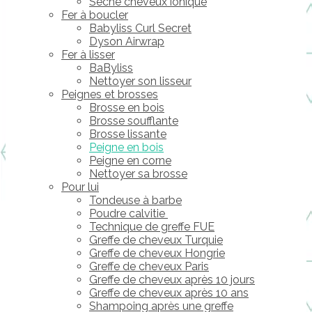
Sèche cheveux ionique
Fer à boucler
Babyliss Curl Secret
Dyson Airwrap
Fer à lisser
BaByliss
Nettoyer son lisseur
Peignes et brosses
Brosse en bois
Brosse soufflante
Brosse lissante
Peigne en bois
Peigne en corne
Nettoyer sa brosse
Pour lui
Tondeuse à barbe
Poudre calvitie
Technique de greffe FUE
Greffe de cheveux Turquie
Greffe de cheveux Hongrie
Greffe de cheveux Paris
Greffe de cheveux après 10 jours
Greffe de cheveux après 10 ans
Shampoing après une greffe