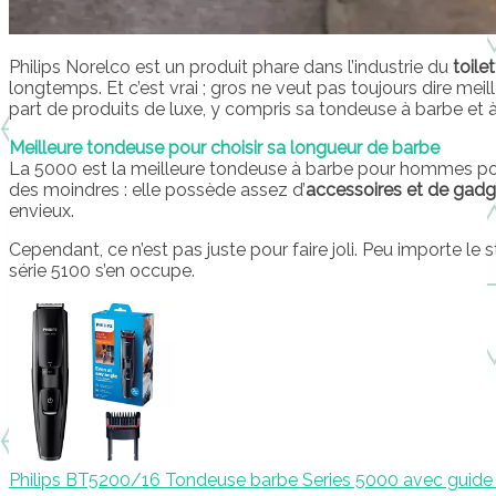
Philips Norelco est un produit phare dans l’industrie du
toile
longtemps. Et c’est vrai ; gros ne veut pas toujours dire meil
part de produits de luxe, y compris sa tondeuse à barbe et 
Meilleure tondeuse pour choisir sa longueur de barbe
La 5000 est la meilleure tondeuse à barbe pour hommes pou
des moindres : elle possède assez d’
accessoires et de gadg
envieux.
Cependant, ce n’est pas juste pour faire joli. Peu importe le 
série 5100 s’en occupe.
Philips BT5200/16 Tondeuse barbe Series 5000 avec guid