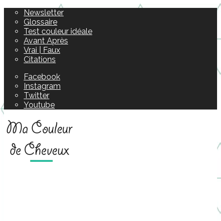
Newsletter
Glossaire
Test couleur idéale
Avant Après
Vrai | Faux
Citations
Facebook
Instagram
Twitter
Youtube