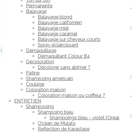
Ton sur ton
Permanente
Balayage
Balayage blond
Balayage californien
Balayage miel
Balayage caramel
Balayage sur cheveux courts
Spray éclaircissant
Démaquillage
Démaquillant Colour B4
Décoloration
Décolorer sans abîmer ?
Patine
Shampoing américain
Coulage
Coloration maison
Coloration maison ou coiffeur ?
ENTRETIEN
Shampooing
Shampoing bleu
Shampoings bleu – violet l’Oréal
O’céan de Mulato
Reflection de Karastase