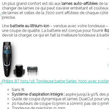
Un plus grand confort est dû aux
lames auto-affûtées
de la 
changer de lames ce qui peut s’avérer embêtant et coûteux.
de lames et celles de la 7200 sont affûtées de chaque côté 
précise.
Une
batterie au lithium-ion
– vendue avec votre tondeuse – 
une coupe de qualité. La batterie est conçue pour fournir
80
devoir la charger, ce qui en fait la meilleure tondeuse à barbe
Philips BT7201/16 Tondeuse barbe Series 7000 avec système
Sans fil
Système d'aspiration intégré :
aspire jusqu'à 90% des 
Guide de coupe dynamique et lames DualCut pour une
20 hauteurs de coupe (0,5mm à 10mm); pas de 0,5mm 
Tondeuse de précision 21 mm