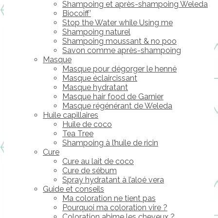
Shampoing et après-shampoing Weleda
Biocoiff’
Stop the Water while Using me
Shampoing naturel
Shampoing moussant & no poo
Savon comme après-shampoing
Masque
Masque pour dégorger le henné
Masque éclaircissant
Masque hydratant
Masque hair food de Garnier
Masque régénérant de Weleda
Huile capillaires
Huile de coco
Tea Tree
Shampoing à l’huile de ricin
Cure
Cure au lait de coco
Cure de sébum
Spray hydratant à l’aloé vera
Guide et conseils
Ma coloration ne tient pas
Pourquoi ma coloration vire ?
Coloration abime les cheveux ?