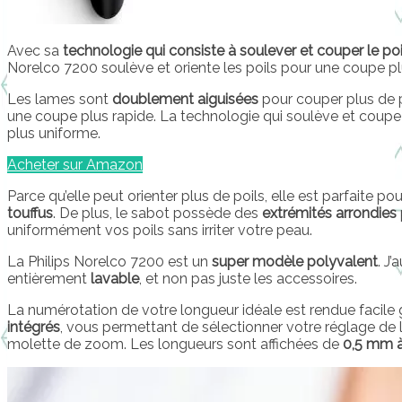
Avec sa
technologie qui consiste à soulever et couper le po
Norelco 7200 soulève et oriente les poils pour une coupe plu
Les lames sont
doublement aiguisées
pour couper plus de 
une coupe plus rapide. La technologie qui soulève et coupe 
plus uniforme.
Acheter sur Amazon
Parce qu’elle peut orienter plus de poils, elle est parfaite po
touffus
. De plus, le sabot possède des
extrémités arrondies
uniformément vos poils sans irriter votre peau.
La Philips Norelco 7200 est un
super modèle polyvalent
. J
entièrement
lavable
, et non pas juste les accessoires.
La numérotation de votre longueur idéale est rendue facile
intégrés
, vous permettant de sélectionner votre réglage de 
molette de zoom. Les longueurs sont affichées de
0,5 mm 