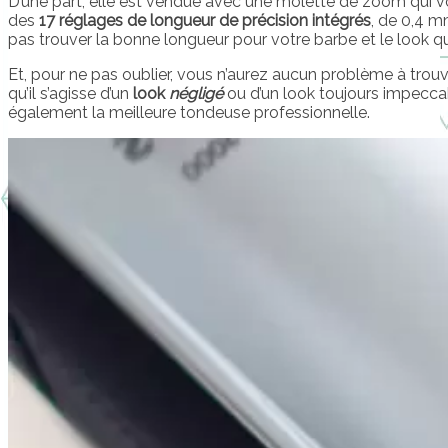
D’une part, elle est vendue avec une molette de zoom qui vou
des
17 réglages de longueur de précision intégrés
, de 0,4 m
pas trouver la bonne longueur pour votre barbe et le look q
Et, pour ne pas oublier, vous n’aurez aucun problème à trouv
qu’il s’agisse d’un
look
négligé
ou d’un look toujours impeccab
également la meilleure tondeuse professionnelle.