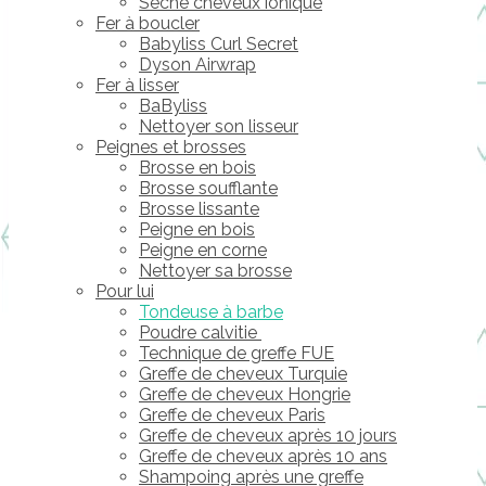
Sèche cheveux ionique
Fer à boucler
Babyliss Curl Secret
Dyson Airwrap
Fer à lisser
BaByliss
Nettoyer son lisseur
Peignes et brosses
Brosse en bois
Brosse soufflante
Brosse lissante
Peigne en bois
Peigne en corne
Nettoyer sa brosse
Pour lui
Tondeuse à barbe
Poudre calvitie
Technique de greffe FUE
Greffe de cheveux Turquie
Greffe de cheveux Hongrie
Greffe de cheveux Paris
Greffe de cheveux après 10 jours
Greffe de cheveux après 10 ans
Shampoing après une greffe