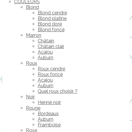
COULEURS
Blond
Blond cendré
Blond platine
Blond doré
Blond foncé
Marron
Châtain
Châtain clair
Acajou
Auburn
Roux
Roux cendré
Roux foncé
Acajou
Auburn
Quel roux choisir ?
Noir
Henné noir
Rouge
Bordeaux
Auburn
Framboise
Rose