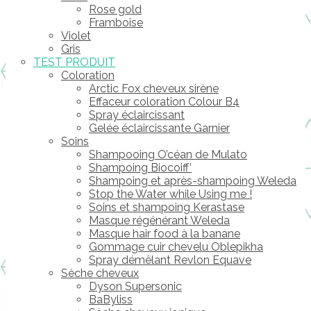
Rose gold
Framboise
Violet
Gris
TEST PRODUIT
Coloration
Arctic Fox cheveux sirène
Effaceur coloration Colour B4
Spray éclaircissant
Gelée éclaircissante Garnier
Soins
Shampooing O’céan de Mulato
Shampoing Biocoiff’
Shampoing et après-shampoing Weleda
Stop the Water while Using me !
Soins et shampoing Kerastase
Masque régénérant Weleda
Masque hair food à la banane
Gommage cuir chevelu Oblepikha
Spray démêlant Revlon Equave
Sèche cheveux
Dyson Supersonic
BaByliss