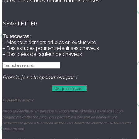
après, des astuces, et bien d’autres choses !
NEWSLETTER
Tu recevras :
– Mes tout derniers articles en exclusivité
– Des astuces pour entretenir ses cheveux
– Des idées de couleur de cheveux
Promis, je ne te spammerai pas !
ÉLÉMENTS
LEGAUX
macouleurdecheveux.fr participe au Programme Partenaires d’Amazon EU, un
programme d’affiliation conçu pour permettre à des sites de percevoir une
rémunération grâce à la création de liens vers Amazon.fr, Amazon.ca (ou tous autres
sites Amazon)