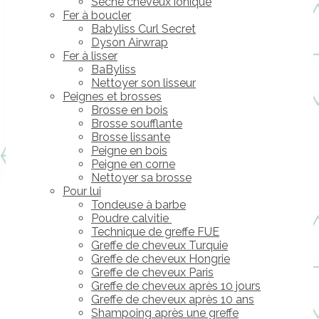
Sèche cheveux ionique
Fer à boucler
Babyliss Curl Secret
Dyson Airwrap
Fer à lisser
BaByliss
Nettoyer son lisseur
Peignes et brosses
Brosse en bois
Brosse soufflante
Brosse lissante
Peigne en bois
Peigne en corne
Nettoyer sa brosse
Pour lui
Tondeuse à barbe
Poudre calvitie
Technique de greffe FUE
Greffe de cheveux Turquie
Greffe de cheveux Hongrie
Greffe de cheveux Paris
Greffe de cheveux après 10 jours
Greffe de cheveux après 10 ans
Shampoing après une greffe