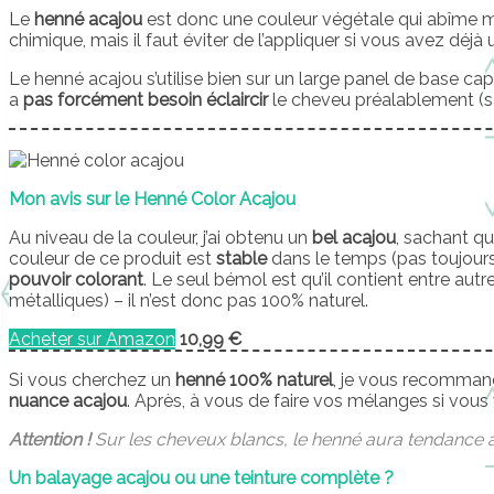
Le
henné acajou
est donc une couleur végétale qui abîme m
chimique, mais il faut éviter de l’appliquer si vous avez déj
Le henné acajou s’utilise bien sur un large panel de base capill
a
pas forcément besoin éclaircir
le cheveu préalablement (sa
Mon avis sur le Henné Color Acajou
Au niveau de la couleur, j’ai obtenu un
bel acajou
, sachant q
couleur de ce produit est
stable
dans le temps (pas toujours 
pouvoir colorant
. Le seul bémol est qu’il contient entre aut
métalliques) – il n’est donc pas 100% naturel.
Acheter sur Amazon
10,99 €
Si vous cherchez un
henné 100% naturel
, je vous recomman
nuance acajou
. Après, à vous de faire vos mélanges si vous
Attention !
Sur les cheveux blancs, le henné aura tendance à
Un balayage acajou ou une teinture complète ?