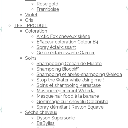
Rose gold
Framboise
Violet
Gris
TEST PRODUIT
Coloration
Arctic Fox cheveux sirène
Effaceur coloration Colour B4
Spray éclaircissant
Gelée éclaircissante Garnier
Soins
Shampooing O’céan de Mulato
Shampoing Biocoiff’
Shampoing et après-shampoing Weleda
Stop the Water while Using me !
Soins et shampoing Kerastase
Masque régénérant Weleda
Masque hair food à la banane
Gommage cuir chevelu Oblepikha
Spray démêlant Revlon Equave
Sèche cheveux
Dyson Supersonic
BaByliss