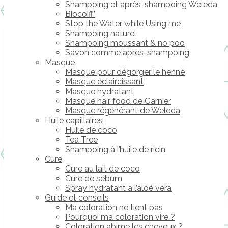
Shampoing et après-shampoing Weleda
Biocoiff’
Stop the Water while Using me
Shampoing naturel
Shampoing moussant & no poo
Savon comme après-shampoing
Masque
Masque pour dégorger le henné
Masque éclaircissant
Masque hydratant
Masque hair food de Garnier
Masque régénérant de Weleda
Huile capillaires
Huile de coco
Tea Tree
Shampoing à l’huile de ricin
Cure
Cure au lait de coco
Cure de sébum
Spray hydratant à l’aloé vera
Guide et conseils
Ma coloration ne tient pas
Pourquoi ma coloration vire ?
Coloration abime les cheveux ?