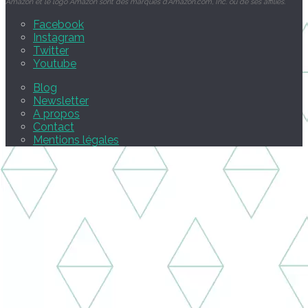
Amazon et le logo Amazon sont des marques d’Amazon.com, Inc. ou de ses affiliés.
Facebook
Instagram
Twitter
Youtube
Blog
Newsletter
A propos
Contact
Mentions légales