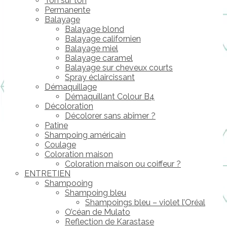
Ton sur ton
Permanente
Balayage
Balayage blond
Balayage californien
Balayage miel
Balayage caramel
Balayage sur cheveux courts
Spray éclaircissant
Démaquillage
Démaquillant Colour B4
Décoloration
Décolorer sans abîmer ?
Patine
Shampoing américain
Coulage
Coloration maison
Coloration maison ou coiffeur ?
ENTRETIEN
Shampooing
Shampoing bleu
Shampoings bleu – violet l’Oréal
O’céan de Mulato
Reflection de Karastase