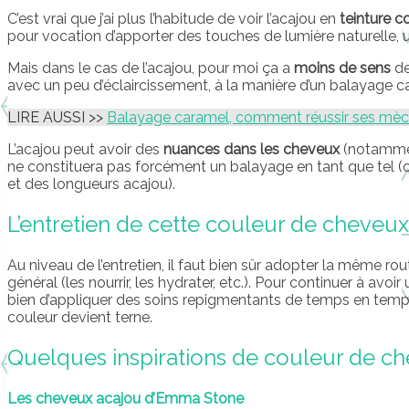
C’est vrai que j’ai plus l’habitude de voir l’acajou en
teinture 
pour vocation d’apporter des touches de lumière naturelle, u
Mais dans le cas de l’acajou, pour moi ça a
moins de sens
de 
avec un peu d’éclaircissement, à la manière d’un balayage c
LIRE AUSSI >>
Balayage caramel, comment réussir ses mèc
L’acajou peut avoir des
nuances dans les cheveux
(notamme
ne constituera pas forcément un balayage en tant que tel (
et des longueurs acajou).
L’entretien de cette couleur de cheveux
Au niveau de l’entretien, il faut bien sûr adopter la même ro
général (les nourrir, les hydrater, etc.). Pour continuer à avoir
bien d’appliquer des soins repigmentants de temps en temps
couleur devient terne.
Quelques inspirations de couleur de c
Les cheveux acajou d’Emma Stone