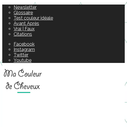
Newsletter
Glossaire
Test couleur idéale
Avant Après
Vrai | Faux
Citations
Facebook
Instagram
Twitter
Youtube