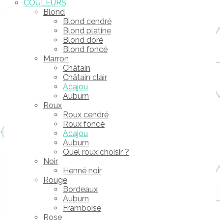
COULEURS
Blond
Blond cendré
Blond platine
Blond doré
Blond foncé
Marron
Châtain
Châtain clair
Acajou
Auburn
Roux
Roux cendré
Roux foncé
Acajou
Auburn
Quel roux choisir ?
Noir
Henné noir
Rouge
Bordeaux
Auburn
Framboise
Rose