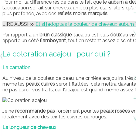
Pour moi, la différence réside dans le fait que le
auburn a des 
l’application se fait sur cheveux un peu plus clairs, alors q
plus profonde, avec des
reflets moins marqués
.
LIRE AUSSI >>
Et si j’adoptais la couleur de cheveux auburn 
Par rapport à un
brun classique
, l’acajou est plus
doux
au vis
apporte un côté
flamboyant
, tout en restant assez discret (
La coloration acajou : pour qui ?
La carnation
Au niveau de la couleur de peau, une crinière acajou ira très
même les
peaux claires
seront flattées, cela mettra davantag
ne pas durcir vos traits, car l’acajou est quand même assez 
Je ne
recommande pas
forcément pour les
peaux rosées
en
idéalement avec des teintes cuivrés ou rouges.
La longueur de cheveux