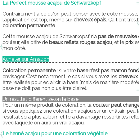
La Perfect mousse acajou de Schwarzkopf
Contrairement à ce qu’on peut penser avec le côté mousse,
l’application est top, même sur
cheveux épais
. Ça tient trè
coloration permanente
.
Cette mousse acajou de Schwarkopsf n’a
pas de mauvaise 
couleur, elle offre de
beaux reflets rouges acajou
, et le
prix
es
mon côté.
Acheter sur Amazon
Coloration permanente
: si votre
base n’est pas marron fon
envisager. C’est notamment le cas si vous avez les
cheveux 
être réalisée pour éclaircir la base (mais de manière modéré
base ne doit pas non plus être claire).
Un résultat différent selon la base
Pour un même produit de coloration, la
couleur peut change
si vous appliquez une coloration acajou sur un châtain peu f
résultat sera plus auburn et fera davantage ressortir les ref
avec laquelle on aura un vrai acajou.
Le henné acajou pour une coloration végétale