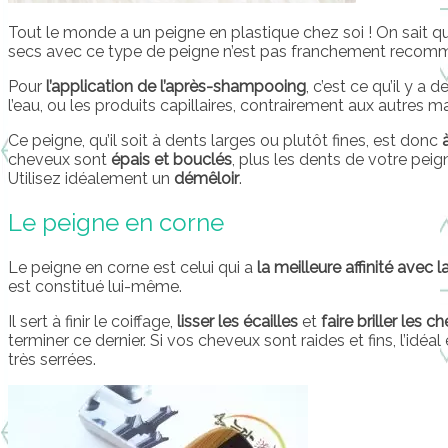
Tout le monde a un peigne en plastique chez soi ! On sait 
secs avec ce type de peigne n’est pas franchement recomman
Pour
l’application de l’après-shampooing
, c’est ce qu’il y a 
l’eau, ou les produits capillaires, contrairement aux autres ma
Ce peigne, qu’il soit à dents larges ou plutôt fines, est donc
à
cheveux sont
épais et bouclés
, plus les dents de votre pei
Utilisez idéalement un
démêloir
.
Le peigne en corne
Le peigne en corne est celui qui a
la meilleure affinité avec l
est constitué lui-même.
Il sert à finir le coiffage,
lisser les écailles
et
faire briller les c
terminer ce dernier. Si vos cheveux sont raides et fins, l’idéa
très serrées.