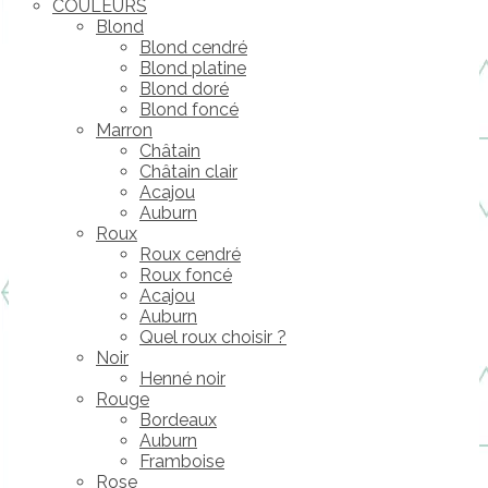
COULEURS
Blond
Blond cendré
Blond platine
Blond doré
Blond foncé
Marron
Châtain
Châtain clair
Acajou
Auburn
Roux
Roux cendré
Roux foncé
Acajou
Auburn
Quel roux choisir ?
Noir
Henné noir
Rouge
Bordeaux
Auburn
Framboise
Rose