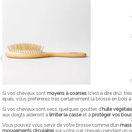
Si vos cheveux sont
moyens à coarses
(c’est à dire dru), tr
épais, vous préférerez très certainement la brosse en bois à c
Si vos cheveux sont secs, quelques gouttes d’
huile végétal
aux doigts aideront à
limiter la casse
et à
protéger vos bouc
Vous pouvez vous servir de votre brosse comme d’un
masse
mouvements circulaires
sur votre cuir chevelu pendant un qu