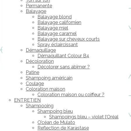
Ton sur ton
Permanente
Balayage
Balayage blond
Balayage californien
Balayage miel
Balayage caramel
Balayage sur cheveux courts
Spray éclaircissant
Démaquillage
Démaquillant Colour B4
Décoloration
Décolorer sans abîmer ?
Patine
Shampoing américain
Coulage
Coloration maison
Coloration maison ou coiffeur ?
ENTRETIEN
Shampooing
Shampoing bleu
Shampoings bleu – violet l’Oréal
O’céan de Mulato
Reflection de Karastase