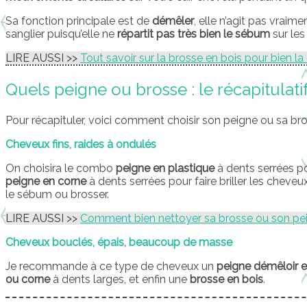
Sa fonction principale est de
démêler
, elle n’agit pas vrai
sanglier puisqu’elle ne
répartit pas très bien le sébum
sur les
LIRE AUSSI >>
Tout savoir sur la brosse en bois pour bien la c
Quels peigne ou brosse : le récapitulati
Pour récapituler, voici comment choisir son peigne ou sa br
Cheveux fins, raides à ondulés
On choisira le combo
peigne en plastique
à dents serrées p
peigne en corne
à dents serrées pour faire briller les cheveu
le sébum ou brosser.
LIRE AUSSI >>
Comment bien nettoyer sa brosse ou son pei
Cheveux bouclés, épais, beaucoup de masse
Je recommande à ce type de cheveux un
peigne démêloir e
ou corne
à dents larges, et enfin une
brosse en bois
.