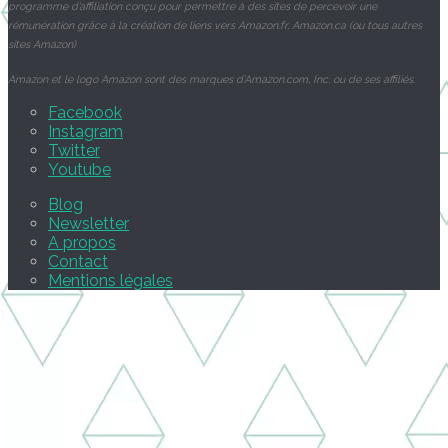
programme d’affiliation conçu pour permettre à des sites de percevoir une
rémunération grâce à la création de liens vers Amazon.fr, Amazon.ca (ou tous autres
sites Amazon)
Amazon et le logo Amazon sont des marques d’Amazon.com, Inc. ou de ses affiliés.
Facebook
Instagram
Twitter
Youtube
Blog
Newsletter
A propos
Contact
Mentions légales