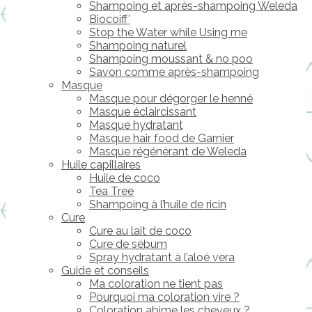
Shampoing et après-shampoing Weleda
Biocoiff’
Stop the Water while Using me
Shampoing naturel
Shampoing moussant & no poo
Savon comme après-shampoing
Masque
Masque pour dégorger le henné
Masque éclaircissant
Masque hydratant
Masque hair food de Garnier
Masque régénérant de Weleda
Huile capillaires
Huile de coco
Tea Tree
Shampoing à l’huile de ricin
Cure
Cure au lait de coco
Cure de sébum
Spray hydratant à l’aloé vera
Guide et conseils
Ma coloration ne tient pas
Pourquoi ma coloration vire ?
Coloration abime les cheveux ?