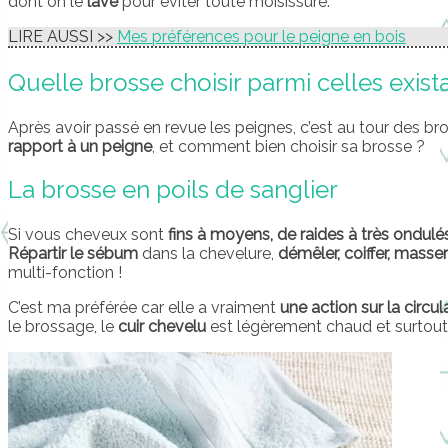
dont on le
lave
pour éviter toute moisissure.
LIRE AUSSI >>
Mes préférences pour le peigne en bois
Quelle brosse choisir parmi celles exist
Après avoir passé en revue les peignes, c’est au tour des br
rapport à un peigne
, et comment bien choisir sa brosse ?
La brosse en poils de sanglier
Si vous cheveux sont
fins à moyens, de raides à très ondulé
Répartir le sébum
dans la chevelure,
démêler, coiffer, masser
multi-fonction !
C’est ma préférée car elle a vraiment
une action sur la circu
le brossage, le
cuir chevelu
est légèrement chaud et surtout,