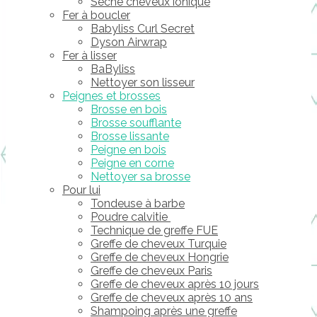
Sèche cheveux ionique
Fer à boucler
Babyliss Curl Secret
Dyson Airwrap
Fer à lisser
BaByliss
Nettoyer son lisseur
Peignes et brosses
Brosse en bois
Brosse soufflante
Brosse lissante
Peigne en bois
Peigne en corne
Nettoyer sa brosse
Pour lui
Tondeuse à barbe
Poudre calvitie
Technique de greffe FUE
Greffe de cheveux Turquie
Greffe de cheveux Hongrie
Greffe de cheveux Paris
Greffe de cheveux après 10 jours
Greffe de cheveux après 10 ans
Shampoing après une greffe