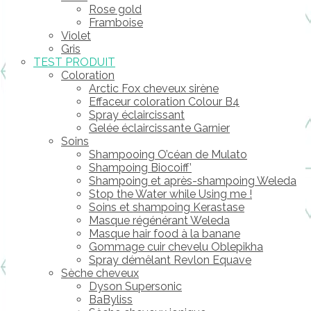
Rose gold
Framboise
Violet
Gris
TEST PRODUIT
Coloration
Arctic Fox cheveux sirène
Effaceur coloration Colour B4
Spray éclaircissant
Gelée éclaircissante Garnier
Soins
Shampooing O’céan de Mulato
Shampoing Biocoiff’
Shampoing et après-shampoing Weleda
Stop the Water while Using me !
Soins et shampoing Kerastase
Masque régénérant Weleda
Masque hair food à la banane
Gommage cuir chevelu Oblepikha
Spray démêlant Revlon Equave
Sèche cheveux
Dyson Supersonic
BaByliss