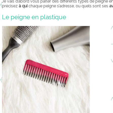
Je vais d’abord vous parler des différents types de peigne 
précisez
à qui
chaque peigne s’adresse, ou quels sont ses
a
Le peigne en plastique