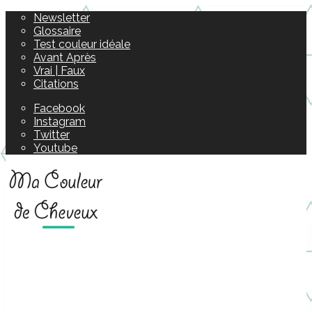
Newsletter
Glossaire
Test couleur idéale
Avant Après
Vrai | Faux
Citations
Facebook
Instagram
Twitter
Youtube