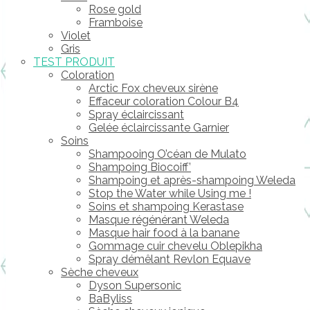
Rose gold
Framboise
Violet
Gris
TEST PRODUIT
Coloration
Arctic Fox cheveux sirène
Effaceur coloration Colour B4
Spray éclaircissant
Gelée éclaircissante Garnier
Soins
Shampooing O’céan de Mulato
Shampoing Biocoiff’
Shampoing et après-shampoing Weleda
Stop the Water while Using me !
Soins et shampoing Kerastase
Masque régénérant Weleda
Masque hair food à la banane
Gommage cuir chevelu Oblepikha
Spray démêlant Revlon Equave
Sèche cheveux
Dyson Supersonic
BaByliss