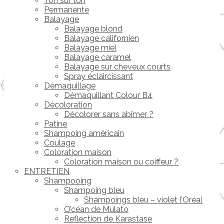
Ton sur ton
Permanente
Balayage
Balayage blond
Balayage californien
Balayage miel
Balayage caramel
Balayage sur cheveux courts
Spray éclaircissant
Démaquillage
Démaquillant Colour B4
Décoloration
Décolorer sans abîmer ?
Patine
Shampoing américain
Coulage
Coloration maison
Coloration maison ou coiffeur ?
ENTRETIEN
Shampooing
Shampoing bleu
Shampoings bleu – violet l’Oréal
O’céan de Mulato
Reflection de Karastase