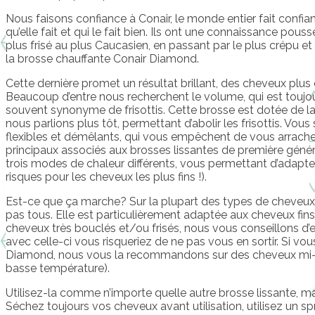
Nous faisons confiance à Conair, le monde entier fait confia
qu’elle fait et qui le fait bien. Ils ont une connaissance pou
plus frisé au plus Caucasien, en passant par le plus crépu et 
la brosse chauffante Conair Diamond.
Cette dernière promet un résultat brillant, des cheveux plus
Beaucoup d’entre nous recherchent le volume, qui est toujo
souvent synonyme de frisottis. Cette brosse est dotée de 
nous parlions plus tôt, permettant d’abolir les frisottis. Vous
flexibles et démêlants, qui vous empêchent de vous arrach
principaux associés aux brosses lissantes de première génér
trois modes de chaleur différents, vous permettant d’adapt
risques pour les cheveux les plus fins !).
Est-ce que ça marche? Sur la plupart des types de cheveux l
pas tous. Elle est particulièrement adaptée aux cheveux fins
cheveux très bouclés et/ou frisés, nous vous conseillons d’
avec celle-ci vous risqueriez de ne pas vous en sortir. Si vo
Diamond, nous vous la recommandons sur des cheveux mi-épa
basse température).
Utilisez-la comme n’importe quelle autre brosse lissante, ma
Séchez toujours vos cheveux avant utilisation, utilisez un sp