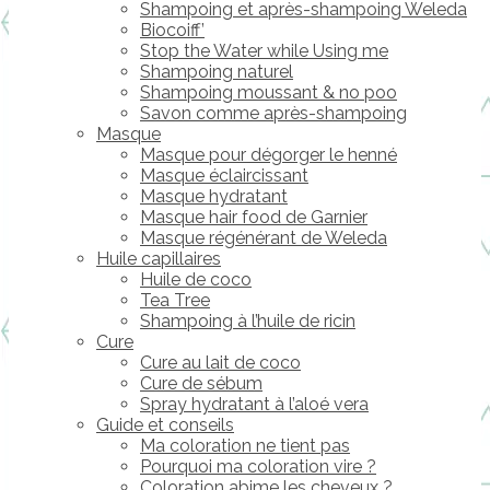
Shampoing et après-shampoing Weleda
Biocoiff’
Stop the Water while Using me
Shampoing naturel
Shampoing moussant & no poo
Savon comme après-shampoing
Masque
Masque pour dégorger le henné
Masque éclaircissant
Masque hydratant
Masque hair food de Garnier
Masque régénérant de Weleda
Huile capillaires
Huile de coco
Tea Tree
Shampoing à l’huile de ricin
Cure
Cure au lait de coco
Cure de sébum
Spray hydratant à l’aloé vera
Guide et conseils
Ma coloration ne tient pas
Pourquoi ma coloration vire ?
Coloration abime les cheveux ?