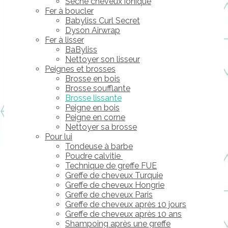
Sèche cheveux ionique
Fer à boucler
Babyliss Curl Secret
Dyson Airwrap
Fer à lisser
BaByliss
Nettoyer son lisseur
Peignes et brosses
Brosse en bois
Brosse soufflante
Brosse lissante
Peigne en bois
Peigne en corne
Nettoyer sa brosse
Pour lui
Tondeuse à barbe
Poudre calvitie
Technique de greffe FUE
Greffe de cheveux Turquie
Greffe de cheveux Hongrie
Greffe de cheveux Paris
Greffe de cheveux après 10 jours
Greffe de cheveux après 10 ans
Shampoing après une greffe