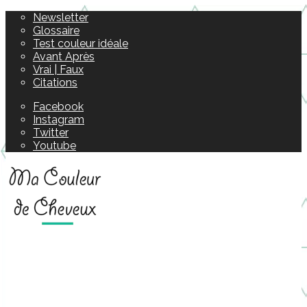
Newsletter
Glossaire
Test couleur idéale
Avant Après
Vrai | Faux
Citations
Facebook
Instagram
Twitter
Youtube