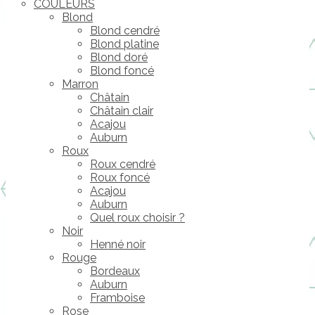
COULEURS
Blond
Blond cendré
Blond platine
Blond doré
Blond foncé
Marron
Châtain
Châtain clair
Acajou
Auburn
Roux
Roux cendré
Roux foncé
Acajou
Auburn
Quel roux choisir ?
Noir
Henné noir
Rouge
Bordeaux
Auburn
Framboise
Rose