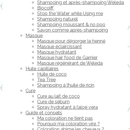
Shampoing et après-shampoing Weleda
Biocoiff’
Stop the Water while Using me
Shampoing naturel
Shampoing moussant & no poo
Savon comme après-shampoing
Masque
Masque pour dégorger le henné
Masque éclaircissant
Masque hydratant
Masque hair food de Garnier
Masque régénérant de Weleda
Huile capillaires
Huile de coco
Tea Tree
Shampoing à l’huile de ricin
Cure
Cure au lait de coco
Cure de sébum
Spray hydratant à l’aloé vera
Guide et conseils
Ma coloration ne tient pas
Pourquoi ma coloration vire ?
Coloration abime les cheveux ?