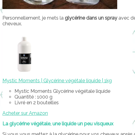
Personnellement, je mets la
glycérine dans un spray
avec de
cheveux.
Mystic Moments | Glycérine végétale liquide | 1kg
Mystic Moments Glycérine végétale liquide
Quantité : 1000 g
Livré en 2 bouteilles
Acheter sur Amazon
La glycérine végétale, une liquide un peu visqueux
Si vous vous mettez à la glycérine pour vos cheveux après ce