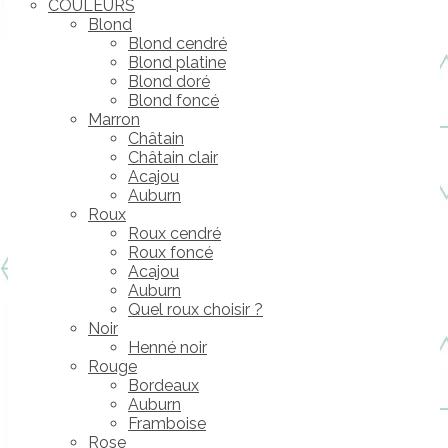
COULEURS
Blond
Blond cendré
Blond platine
Blond doré
Blond foncé
Marron
Châtain
Châtain clair
Acajou
Auburn
Roux
Roux cendré
Roux foncé
Acajou
Auburn
Quel roux choisir ?
Noir
Henné noir
Rouge
Bordeaux
Auburn
Framboise
Rose