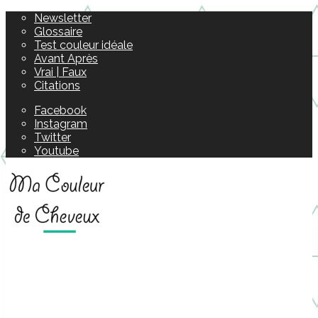
Newsletter
Glossaire
Test couleur idéale
Avant Après
Vrai | Faux
Citations
Facebook
Instagram
Twitter
Youtube