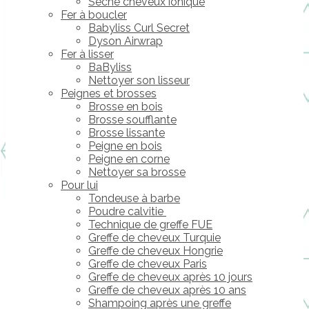
Sèche cheveux ionique
Fer à boucler
Babyliss Curl Secret
Dyson Airwrap
Fer à lisser
BaByliss
Nettoyer son lisseur
Peignes et brosses
Brosse en bois
Brosse soufflante
Brosse lissante
Peigne en bois
Peigne en corne
Nettoyer sa brosse
Pour lui
Tondeuse à barbe
Poudre calvitie
Technique de greffe FUE
Greffe de cheveux Turquie
Greffe de cheveux Hongrie
Greffe de cheveux Paris
Greffe de cheveux après 10 jours
Greffe de cheveux après 10 ans
Shampoing après une greffe