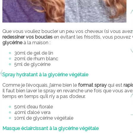
Que vous vouliez boucler un peu vos cheveux (si vous avez 
redessiner vos boucles
en évitant les frisottis, vous pouvez
glycérine
à la maison :
30ml de gel de lin
20ml de rhum blanc
5ml de glycérine
Spray hydratant à la glycérine végétale
Comme je l’évoquais, j’aime bien le
format spray
qui est
rapi
Il faut bien laver le spray en revanche une fois que vous avez f
temps en temps qu’il n’y a pas d’odeur.
50ml d’eau florale
40ml d’aloé vera
10ml de glycérine végétale
Masque éclaircissant à la glycérine végétale