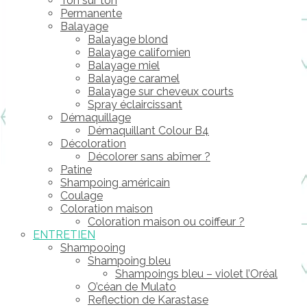
Ton sur ton
Permanente
Balayage
Balayage blond
Balayage californien
Balayage miel
Balayage caramel
Balayage sur cheveux courts
Spray éclaircissant
Démaquillage
Démaquillant Colour B4
Décoloration
Décolorer sans abîmer ?
Patine
Shampoing américain
Coulage
Coloration maison
Coloration maison ou coiffeur ?
ENTRETIEN
Shampooing
Shampoing bleu
Shampoings bleu – violet l’Oréal
O’céan de Mulato
Reflection de Karastase