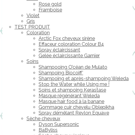
Rose gold
Framboise
Violet
Gris
TEST PRODUIT
Coloration
Arctic Fox cheveux sirène
Effaceur coloration Colour B4
Spray éclaircissant
Gelée éclaircissante Garnier
Soins
Shampooing O’céan de Mulato
Shampoing Biocoiff’
Shampoing et après-shampoing Weleda
Stop the Water while Using me !
Soins et shampoing Kerastase
Masque régénérant Weleda
Masque hair food à la banane
Gommage cuir chevelu Oblepikha
Spray démêlant Revlon Equave
Sèche cheveux
Dyson Supersonic
BaByliss