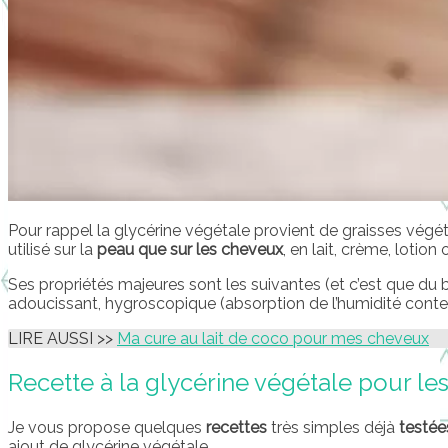
Pour rappel la glycérine végétale provient de graisses végét
utilisé sur la
peau que sur les cheveux
, en lait, crème, lotion
Ses propriétés majeures sont les suivantes (et c’est que du bo
adoucissant, hygroscopique (absorption de l’humidité contenu
LIRE AUSSI >>
Ma cure au lait de coco pour mes cheveux
Recette à la glycérine végétale pour l
Je vous propose quelques
recettes
très simples déjà
testée
ajout de glycérine végétale.