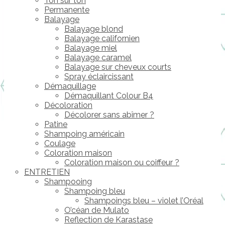
Ton sur ton
Permanente
Balayage
Balayage blond
Balayage californien
Balayage miel
Balayage caramel
Balayage sur cheveux courts
Spray éclaircissant
Démaquillage
Démaquillant Colour B4
Décoloration
Décolorer sans abîmer ?
Patine
Shampoing américain
Coulage
Coloration maison
Coloration maison ou coiffeur ?
ENTRETIEN
Shampooing
Shampoing bleu
Shampoings bleu – violet l’Oréal
O’céan de Mulato
Reflection de Karastase