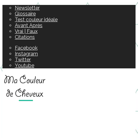
Newsletter
Glossaire
Test couleur idéale
Avant Après
Vrai | Faux
Citations
Facebook
Instagram
Twitter
Youtube