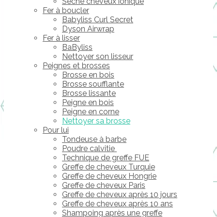
Sèche cheveux ionique
Fer à boucler
Babyliss Curl Secret
Dyson Airwrap
Fer à lisser
BaByliss
Nettoyer son lisseur
Peignes et brosses
Brosse en bois
Brosse soufflante
Brosse lissante
Peigne en bois
Peigne en corne
Nettoyer sa brosse
Pour lui
Tondeuse à barbe
Poudre calvitie
Technique de greffe FUE
Greffe de cheveux Turquie
Greffe de cheveux Hongrie
Greffe de cheveux Paris
Greffe de cheveux après 10 jours
Greffe de cheveux après 10 ans
Shampoing après une greffe