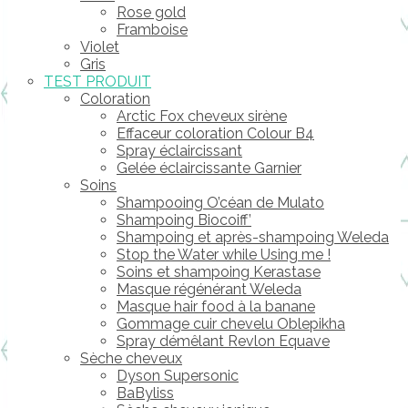
Rose gold
Framboise
Violet
Gris
TEST PRODUIT
Coloration
Arctic Fox cheveux sirène
Effaceur coloration Colour B4
Spray éclaircissant
Gelée éclaircissante Garnier
Soins
Shampooing O’céan de Mulato
Shampoing Biocoiff’
Shampoing et après-shampoing Weleda
Stop the Water while Using me !
Soins et shampoing Kerastase
Masque régénérant Weleda
Masque hair food à la banane
Gommage cuir chevelu Oblepikha
Spray démêlant Revlon Equave
Sèche cheveux
Dyson Supersonic
BaByliss