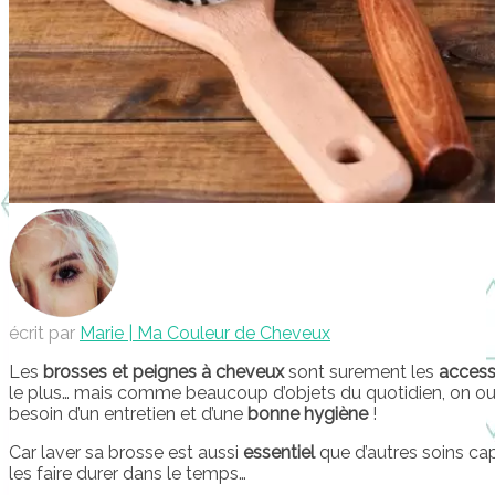
écrit par
Marie | Ma Couleur de Cheveux
Les
brosses et peignes à cheveux
sont surement les
accesso
le plus… mais comme beaucoup d’objets du quotidien, on oub
besoin d’un entretien et d’une
bonne hygiène
!
Car laver sa brosse est aussi
essentiel
que d’autres soins cap
les faire durer dans le temps…