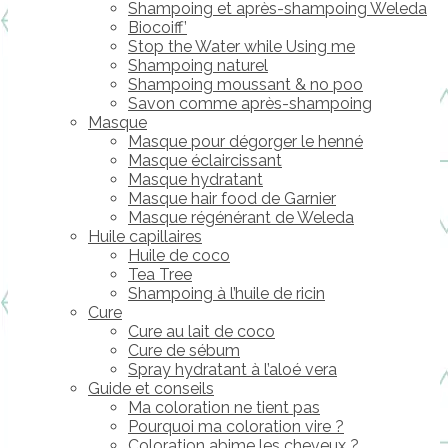
Shampoing et après-shampoing Weleda
Biocoiff’
Stop the Water while Using me
Shampoing naturel
Shampoing moussant & no poo
Savon comme après-shampoing
Masque
Masque pour dégorger le henné
Masque éclaircissant
Masque hydratant
Masque hair food de Garnier
Masque régénérant de Weleda
Huile capillaires
Huile de coco
Tea Tree
Shampoing à l’huile de ricin
Cure
Cure au lait de coco
Cure de sébum
Spray hydratant à l’aloé vera
Guide et conseils
Ma coloration ne tient pas
Pourquoi ma coloration vire ?
Coloration abime les cheveux ?