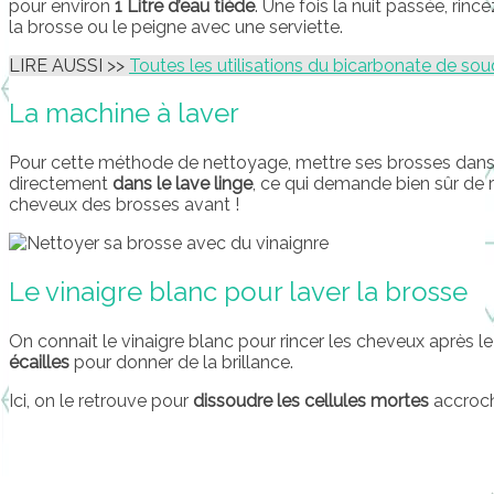
pour environ
1 Litre d’eau tiède
. Une fois la nuit passée, ri
la brosse ou le peigne avec une serviette.
LIRE AUSSI >>
Toutes les utilisations du bicarbonate de sou
La machine à laver
Pour cette méthode de nettoyage, mettre ses brosses dans u
directement
dans le lave linge
, ce qui demande bien sûr de 
cheveux des brosses avant !
Le vinaigre blanc pour laver la brosse
On connait le vinaigre blanc pour rincer les cheveux après 
écailles
pour donner de la brillance.
Ici, on le retrouve pour
dissoudre les cellules mortes
accroch