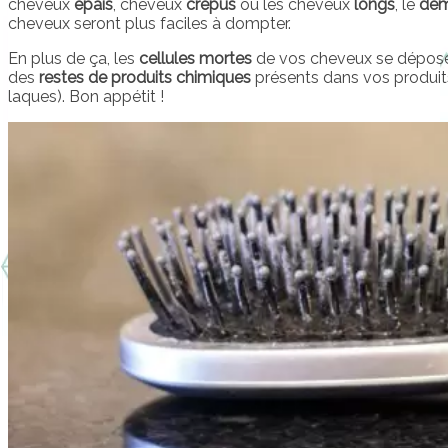
cheveux
épais
, cheveux
crépus
ou les cheveux
longs
, le
dém
cheveux seront plus faciles à dompter.
En plus de ça, les
cellules mortes
de vos cheveux se déposen
des
restes de produits chimiques
présents dans vos produits 
laques). Bon appétit !