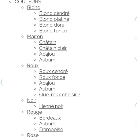
COULEURS
Blond
Blond cendré
Blond platine
Blond doré
Blond foncé
Marron
Châtain
Châtain clair
Acajou
Auburn
Roux
Roux cendré
Roux foncé
Acajou
Auburn
Quel roux choisir ?
Noir
Henné noir
Rouge
Bordeaux
Auburn
Framboise
Rose