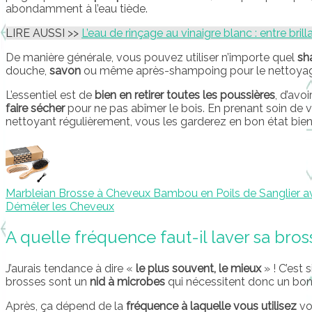
abondamment à l’eau tiède.
LIRE AUSSI >>
L’eau de rinçage au vinaigre blanc : entre bril
De manière générale, vous pouvez utiliser n’importe quel
sh
douche,
savon
ou même après-shampoing pour le nettoyag
L’essentiel est de
bien en retirer toutes les poussières
, d’avo
faire sécher
pour ne pas abîmer le bois. En prenant soin de v
nettoyant régulièrement, vous les garderez en bon état bie
Marbleian Brosse à Cheveux Bambou en Poils de Sanglier 
Démêler les Cheveux
A quelle fréquence faut-il laver sa bros
J’aurais tendance à dire «
le plus souvent, le mieux
» ! C’est
brosses sont un
nid à microbes
qui nécessitent donc un bon 
Après, ça dépend de la
fréquence à laquelle vous utilisez
vo