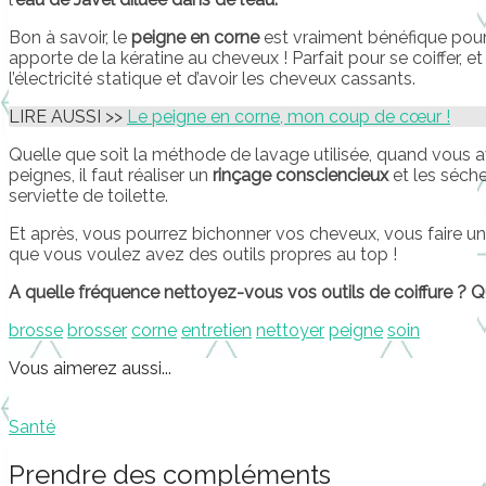
Bon à savoir, le
peigne en corne
est vraiment bénéfique pour
apporte de la kératine au cheveux ! Parfait pour se coiffer, e
l’électricité statique et d’avoir les cheveux cassants.
LIRE AUSSI >>
Le peigne en corne, mon coup de cœur !
Quelle que soit la méthode de lavage utilisée, quand vous a
peignes, il faut réaliser un
rinçage consciencieux
et les séche
serviette de toilette.
Et après, vous pourrez bichonner vos cheveux, vous faire un
que vous voulez avez des outils propres au top !
A quelle fréquence nettoyez-vous vos outils de coiffure ? 
brosse
brosser
corne
entretien
nettoyer
peigne
soin
Vous aimerez aussi...
Santé
Prendre des compléments