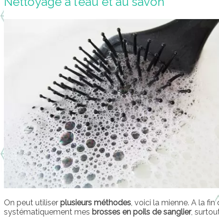
Nettoyage à l’eau et au savon
On peut utiliser
plusieurs méthodes
, voici la mienne. A la fin
systématiquement mes
brosses en poils de sanglier
, surtou