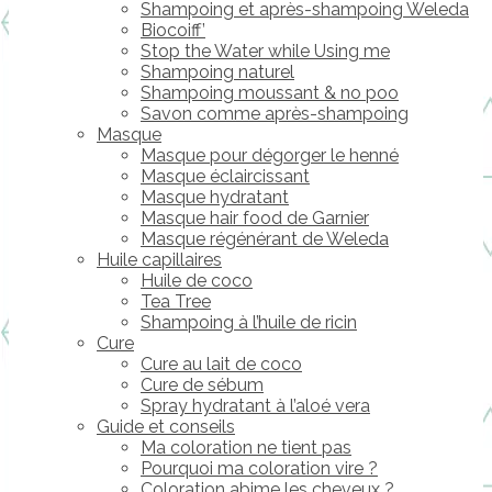
Shampoing et après-shampoing Weleda
Biocoiff’
Stop the Water while Using me
Shampoing naturel
Shampoing moussant & no poo
Savon comme après-shampoing
Masque
Masque pour dégorger le henné
Masque éclaircissant
Masque hydratant
Masque hair food de Garnier
Masque régénérant de Weleda
Huile capillaires
Huile de coco
Tea Tree
Shampoing à l’huile de ricin
Cure
Cure au lait de coco
Cure de sébum
Spray hydratant à l’aloé vera
Guide et conseils
Ma coloration ne tient pas
Pourquoi ma coloration vire ?
Coloration abime les cheveux ?