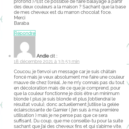
profond )?Est ce possible de faire balayage a partir
des deux couleurs a la maison ? Sachant que la base
de mes cheveux est du marron chocolat foce.
Merci
Baraba
Répondre
Andie
dit :
18 décembre 2021 à 3 h 53 min
Coucou, je t’envoi un message car je suis châtain
foncé mais je veux absolument me faire une couleur
mauve de chez l’oréal. Je ne m’y connais pas du tout
en décoloration mais de ce que je comprend, pour
que la couleur fonctionne je dois être un minimum
blonde ( plus je suis blonde et plus j’obtiendrai le
résultat voulu), donc actuellement j’utilise la gelée
éclairscissante de Garnier ( j’en suis à ma première
utilisation ) mais je ne pense pas que ce sera
suffisant. Du coup, que me conseille-tu pour la suite
sachant que j’ai des cheveux fins et qui s’abime vite,