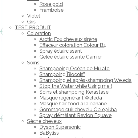
Rose gold
Framboise
Violet
Gris
TEST PRODUIT
Coloration
Arctic Fox cheveux sirène
Effaceur coloration Colour B4
Spray éclaircissant
Gelée éclaircissante Garnier
Soins
Shampooing O’céan de Mulato
Shampoing Biocoiff’
Shampoing et après-shampoing Weleda
Stop the Water while Using me !
Soins et shampoing Kerastase
Masque régénérant Weleda
Masque hair food à la banane
Gommage cuir chevelu Oblepikha
Spray démêlant Revlon Equave
Sèche cheveux
Dyson Supersonic
BaByliss