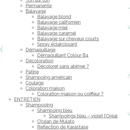
Ton sur ton
Permanente
Balayage
Balayage blond
Balayage californien
Balayage miel
Balayage caramel
Balayage sur cheveux courts
Spray éclaircissant
Démaquillage
Démaquillant Colour B4
Décoloration
Décolorer sans abîmer ?
Patine
Shampoing américain
Coulage
Coloration maison
Coloration maison ou coiffeur ?
ENTRETIEN
Shampooing
Shampoing bleu
Shampoings bleu – violet l’Oréal
O’céan de Mulato
Reflection de Karastase