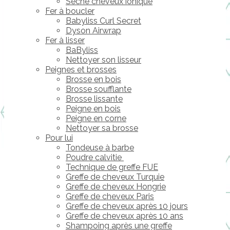
Sèche cheveux ionique
Fer à boucler
Babyliss Curl Secret
Dyson Airwrap
Fer à lisser
BaByliss
Nettoyer son lisseur
Peignes et brosses
Brosse en bois
Brosse soufflante
Brosse lissante
Peigne en bois
Peigne en corne
Nettoyer sa brosse
Pour lui
Tondeuse à barbe
Poudre calvitie
Technique de greffe FUE
Greffe de cheveux Turquie
Greffe de cheveux Hongrie
Greffe de cheveux Paris
Greffe de cheveux après 10 jours
Greffe de cheveux après 10 ans
Shampoing après une greffe