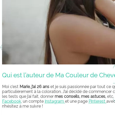
Qui est l’auteur de Ma Couleur de Chev
Moi c’est
Marie, j’ai 26 ans
et je suis passionnée par tout ce q
particulièrement à la coloration. J’ai décidé de commencer 
les tests que j’ai fait, donner
mes conseils, mes astuces,
etc. 
Facebook
, un compte
Instagram
et une page
Pinterest
avec
n’hésitez à me suivre !