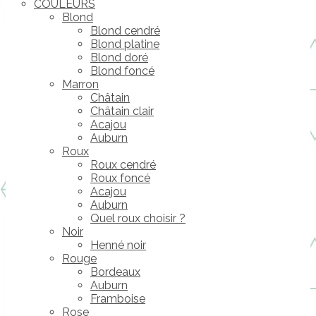
COULEURS
Blond
Blond cendré
Blond platine
Blond doré
Blond foncé
Marron
Châtain
Châtain clair
Acajou
Auburn
Roux
Roux cendré
Roux foncé
Acajou
Auburn
Quel roux choisir ?
Noir
Henné noir
Rouge
Bordeaux
Auburn
Framboise
Rose