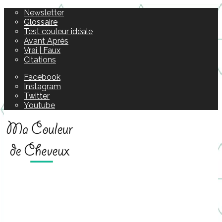
Newsletter
Glossaire
Test couleur idéale
Avant Après
Vrai | Faux
Citations
Facebook
Instagram
Twitter
Youtube