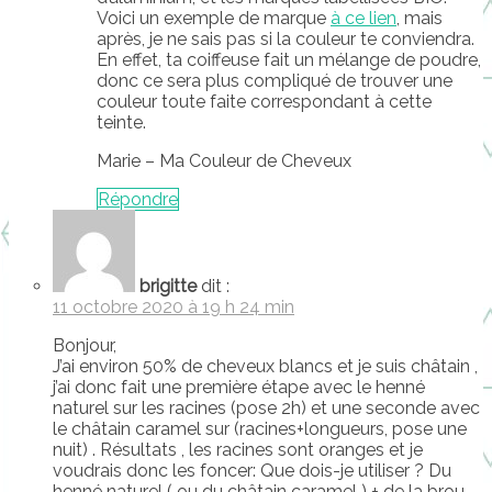
Voici un exemple de marque
à ce lien
, mais
après, je ne sais pas si la couleur te conviendra.
En effet, ta coiffeuse fait un mélange de poudre,
donc ce sera plus compliqué de trouver une
couleur toute faite correspondant à cette
teinte.
Marie – Ma Couleur de Cheveux
Répondre
brigitte
dit :
11 octobre 2020 à 19 h 24 min
Bonjour,
J’ai environ 50% de cheveux blancs et je suis châtain ,
j’ai donc fait une première étape avec le henné
naturel sur les racines (pose 2h) et une seconde avec
le châtain caramel sur (racines+longueurs, pose une
nuit) . Résultats , les racines sont oranges et je
voudrais donc les foncer: Que dois-je utiliser ? Du
henné naturel ( ou du châtain caramel ) + de la brou