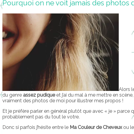
Pourquoi on ne voit jamais des photos 
Alors l
du genre
assez pudique
et j’ai du mal à me mettre en scène
vraiment des photos de moi pour illustrer mes propos !
Et je préfère parler en général plutôt que avec « je » parce 
probablement pas du tout le votre.
Donc si parfois j’hésite entre le
Ma Couleur de Cheveux
ou le