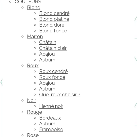
COULEURS
Blond
Blond cendré
Blond platine
Blond doré
Blond foncé
Marron
Châtain
Châtain clair
Acajou
Auburn
Roux
Roux cendré
Roux foncé
Acajou
Auburn
Quel roux choisir ?
Noir
Henné noir
Rouge
Bordeaux
Auburn
Framboise
Rose