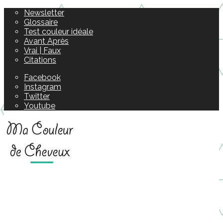
Newsletter
Glossaire
Test couleur idéale
Avant Après
Vrai | Faux
Citations
Facebook
Instagram
Twitter
Youtube