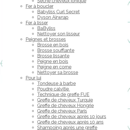
Sèche cheveux ionique
Fer à boucler
Babyliss Curl Secret
Dyson Airwrap
Fer à lisser
BaByliss
Nettoyer son lisseur
Peignes et brosses
Brosse en bois
Brosse soufflante
Brosse lissante
Peigne en bois
Peigne en corne
Nettoyer sa brosse
Pour lui
Tondeuse à barbe
Poudre calvitie
Technique de greffe FUE
Greffe de cheveux Turquie
Greffe de cheveux Hongrie
Greffe de cheveux Paris
Greffe de cheveux après 10 jours
Greffe de cheveux après 10 ans
Shampoing après une greffe