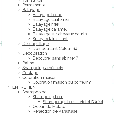
Ton sur ton
Permanente
Balayage
Balayage blond
Balayage californien
Balayage miel
Balayage caramel
Balayage sur cheveux courts
Spray éclaircissant
Démaquillage
Démaquillant Colour B4
Décoloration
Décolorer sans abîmer ?
Patine
Shampoing américain
Coulage
Coloration maison
Coloration maison ou coiffeur ?
ENTRETIEN
Shampooing
Shampoing bleu
Shampoings bleu – violet l’Oréal
O’céan de Mulato
Reflection de Karastase