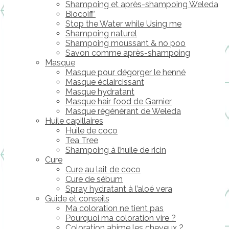
Shampoing et après-shampoing Weleda
Biocoiff’
Stop the Water while Using me
Shampoing naturel
Shampoing moussant & no poo
Savon comme après-shampoing
Masque
Masque pour dégorger le henné
Masque éclaircissant
Masque hydratant
Masque hair food de Garnier
Masque régénérant de Weleda
Huile capillaires
Huile de coco
Tea Tree
Shampoing à l’huile de ricin
Cure
Cure au lait de coco
Cure de sébum
Spray hydratant à l’aloé vera
Guide et conseils
Ma coloration ne tient pas
Pourquoi ma coloration vire ?
Coloration abime les cheveux ?