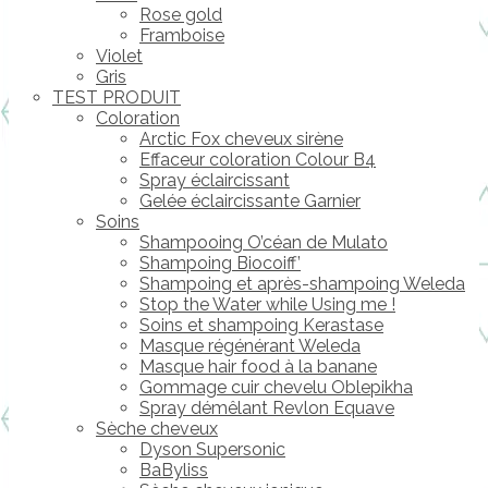
Rose gold
Framboise
Violet
Gris
TEST PRODUIT
Coloration
Arctic Fox cheveux sirène
Effaceur coloration Colour B4
Spray éclaircissant
Gelée éclaircissante Garnier
Soins
Shampooing O’céan de Mulato
Shampoing Biocoiff’
Shampoing et après-shampoing Weleda
Stop the Water while Using me !
Soins et shampoing Kerastase
Masque régénérant Weleda
Masque hair food à la banane
Gommage cuir chevelu Oblepikha
Spray démêlant Revlon Equave
Sèche cheveux
Dyson Supersonic
BaByliss