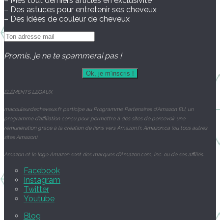
– Mes tout derniers articles en exclusivité
– Des astuces pour entretenir ses cheveux
– Des idées de couleur de cheveux
Promis, je ne te spammerai pas !
ÉLÉMENTS
LEGAUX
macouleurdecheveux.fr participe au Programme Partenaires d’Amazon EU, un
programme d’affiliation conçu pour permettre à des sites de percevoir une
rémunération grâce à la création de liens vers Amazon.fr, Amazon.ca (ou tous autres
sites Amazon)
Amazon et le logo Amazon sont des marques d’Amazon.com, Inc. ou de ses affiliés.
Facebook
Instagram
Twitter
Youtube
Blog