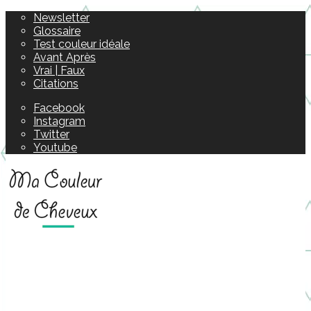
Newsletter
Glossaire
Test couleur idéale
Avant Après
Vrai | Faux
Citations
Facebook
Instagram
Twitter
Youtube