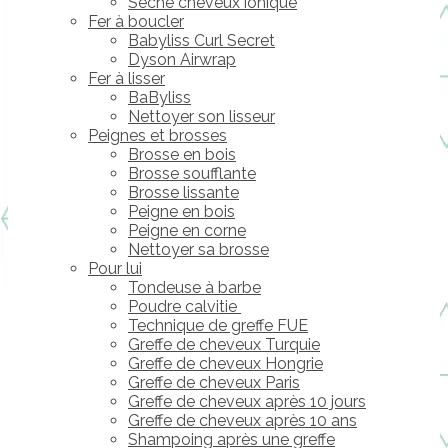
Sèche cheveux ionique
Fer à boucler
Babyliss Curl Secret
Dyson Airwrap
Fer à lisser
BaByliss
Nettoyer son lisseur
Peignes et brosses
Brosse en bois
Brosse soufflante
Brosse lissante
Peigne en bois
Peigne en corne
Nettoyer sa brosse
Pour lui
Tondeuse à barbe
Poudre calvitie
Technique de greffe FUE
Greffe de cheveux Turquie
Greffe de cheveux Hongrie
Greffe de cheveux Paris
Greffe de cheveux après 10 jours
Greffe de cheveux après 10 ans
Shampoing après une greffe