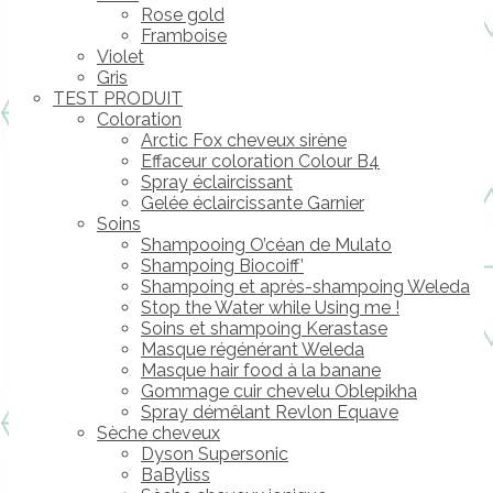
Rose gold
Framboise
Violet
Gris
TEST PRODUIT
Coloration
Arctic Fox cheveux sirène
Effaceur coloration Colour B4
Spray éclaircissant
Gelée éclaircissante Garnier
Soins
Shampooing O’céan de Mulato
Shampoing Biocoiff’
Shampoing et après-shampoing Weleda
Stop the Water while Using me !
Soins et shampoing Kerastase
Masque régénérant Weleda
Masque hair food à la banane
Gommage cuir chevelu Oblepikha
Spray démêlant Revlon Equave
Sèche cheveux
Dyson Supersonic
BaByliss