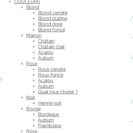
COULEURS
Blond
Blond cendré
Blond platine
Blond doré
Blond foncé
Marron
Châtain
Châtain clair
Acajou
Auburn
Roux
Roux cendré
Roux foncé
Acajou
Auburn
Quel roux choisir ?
Noir
Henné noir
Rouge
Bordeaux
Auburn
Framboise
Rose