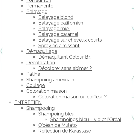
Ton sur ton
Permanente
Balayage
Balayage blond
Balayage californien
Balayage miel
Balayage caramel
Balayage sur cheveux courts
Spray éclaircissant
Démaquillage
Démaquillant Colour B4
Décoloration
Décolorer sans abîmer ?
Patine
Shampoing américain
Coulage
Coloration maison
Coloration maison ou coiffeur ?
ENTRETIEN
Shampooing
Shampoing bleu
Shampoings bleu – violet l’Oréal
O’céan de Mulato
Reflection de Karastase