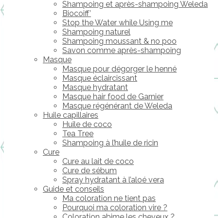
Shampoing et après-shampoing Weleda
Biocoiff’
Stop the Water while Using me
Shampoing naturel
Shampoing moussant & no poo
Savon comme après-shampoing
Masque
Masque pour dégorger le henné
Masque éclaircissant
Masque hydratant
Masque hair food de Garnier
Masque régénérant de Weleda
Huile capillaires
Huile de coco
Tea Tree
Shampoing à l’huile de ricin
Cure
Cure au lait de coco
Cure de sébum
Spray hydratant à l’aloé vera
Guide et conseils
Ma coloration ne tient pas
Pourquoi ma coloration vire ?
Coloration abime les cheveux ?