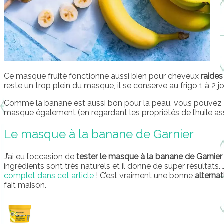
Ce masque fruité fonctionne aussi bien pour cheveux
raide
reste un trop plein du masque, il se conserve au frigo 1 à 2 jo
Comme la banane est aussi bon pour la peau, vous pouvez e
masque également (en regardant les propriétés de l’huile as
Le masque à la banane de Garnier
J’ai eu l’occasion de
tester le masque à la banane de Garnier
ingrédients sont très naturels et il donne de super résultat
complet dans cet article
! C’est vraiment une bonne
alternat
fait maison.