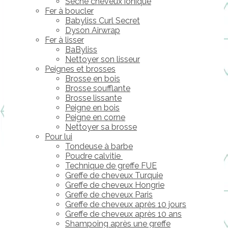
Sèche cheveux ionique
Fer à boucler
Babyliss Curl Secret
Dyson Airwrap
Fer à lisser
BaByliss
Nettoyer son lisseur
Peignes et brosses
Brosse en bois
Brosse soufflante
Brosse lissante
Peigne en bois
Peigne en corne
Nettoyer sa brosse
Pour lui
Tondeuse à barbe
Poudre calvitie
Technique de greffe FUE
Greffe de cheveux Turquie
Greffe de cheveux Hongrie
Greffe de cheveux Paris
Greffe de cheveux après 10 jours
Greffe de cheveux après 10 ans
Shampoing après une greffe