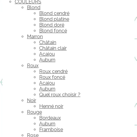
COULEURS
Blond
Blond cendré
Blond platine
Blond doré
Blond foncé
Marron
Châtain
Châtain clair
Acajou
Auburn
Roux
Roux cendré
Roux foncé
Acajou
Auburn
Quel roux choisir ?
Noir
Henné noir
Rouge
Bordeaux
Auburn
Framboise
Rose