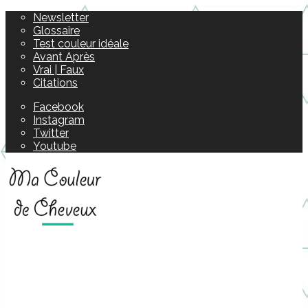
Newsletter
Glossaire
Test couleur idéale
Avant Après
Vrai | Faux
Citations
Facebook
Instagram
Twitter
Youtube