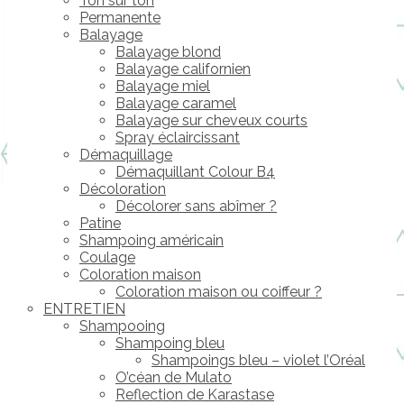
Ton sur ton
Permanente
Balayage
Balayage blond
Balayage californien
Balayage miel
Balayage caramel
Balayage sur cheveux courts
Spray éclaircissant
Démaquillage
Démaquillant Colour B4
Décoloration
Décolorer sans abîmer ?
Patine
Shampoing américain
Coulage
Coloration maison
Coloration maison ou coiffeur ?
ENTRETIEN
Shampooing
Shampoing bleu
Shampoings bleu – violet l’Oréal
O’céan de Mulato
Reflection de Karastase