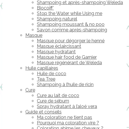
Shampoing et après-shampoing Weleda
Biocoiff’
Stop the Water while Using me
Shampoing naturel
Shampoing moussant & no poo
Savon comme après-shampoing
Masque
Masque pour dégorger le henné
Masque éclaircissant
Masque hydratant
Masque hair food de Garnier
Masque régénérant de Weleda
Huile capillaires
Huile de coco
Tea Tree
Shampoing à l’huile de ricin
Cure
Cure au lait de coco
Cure de sébum
Spray hydratant à l’aloé vera
Guide et conseils
Ma coloration ne tient pas
Pourquoi ma coloration vire ?
Coloration abime les cheveux ?