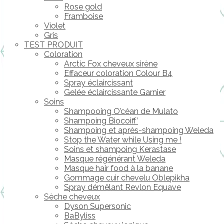
Rose gold
Framboise
Violet
Gris
TEST PRODUIT
Coloration
Arctic Fox cheveux sirène
Effaceur coloration Colour B4
Spray éclaircissant
Gelée éclaircissante Garnier
Soins
Shampooing O’céan de Mulato
Shampoing Biocoiff’
Shampoing et après-shampoing Weleda
Stop the Water while Using me !
Soins et shampoing Kerastase
Masque régénérant Weleda
Masque hair food à la banane
Gommage cuir chevelu Oblepikha
Spray démêlant Revlon Equave
Sèche cheveux
Dyson Supersonic
BaByliss