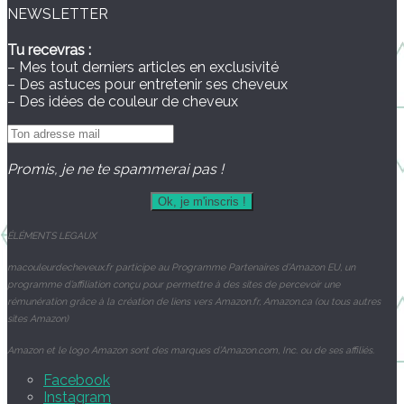
NEWSLETTER
Tu recevras :
– Mes tout derniers articles en exclusivité
– Des astuces pour entretenir ses cheveux
– Des idées de couleur de cheveux
Promis, je ne te spammerai pas !
ÉLÉMENTS
LEGAUX
macouleurdecheveux.fr participe au Programme Partenaires d’Amazon EU, un
programme d’affiliation conçu pour permettre à des sites de percevoir une
rémunération grâce à la création de liens vers Amazon.fr, Amazon.ca (ou tous autres
sites Amazon)
Amazon et le logo Amazon sont des marques d’Amazon.com, Inc. ou de ses affiliés.
Facebook
Instagram