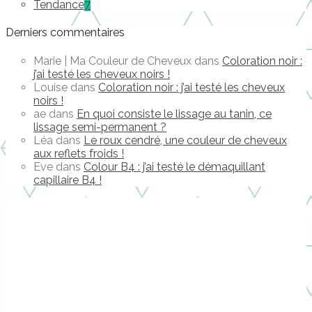
Tendance
7
Derniers commentaires
Marie | Ma Couleur de Cheveux
dans
Coloration noir :
j’ai testé les cheveux noirs !
Louise
dans
Coloration noir : j’ai testé les cheveux
noirs !
ae
dans
En quoi consiste le lissage au tanin, ce
lissage semi-permanent ?
Léa
dans
Le roux cendré, une couleur de cheveux
aux reflets froids !
Eve
dans
Colour B4 : j’ai testé le démaquillant
capillaire B4 !