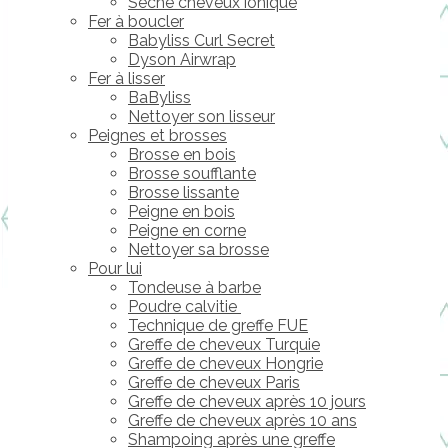
Sèche cheveux ionique
Fer à boucler
Babyliss Curl Secret
Dyson Airwrap
Fer à lisser
BaByliss
Nettoyer son lisseur
Peignes et brosses
Brosse en bois
Brosse soufflante
Brosse lissante
Peigne en bois
Peigne en corne
Nettoyer sa brosse
Pour lui
Tondeuse à barbe
Poudre calvitie
Technique de greffe FUE
Greffe de cheveux Turquie
Greffe de cheveux Hongrie
Greffe de cheveux Paris
Greffe de cheveux après 10 jours
Greffe de cheveux après 10 ans
Shampoing après une greffe