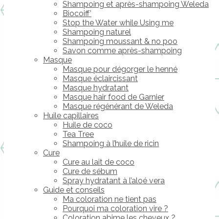
Shampoing et après-shampoing Weleda
Biocoiff’
Stop the Water while Using me
Shampoing naturel
Shampoing moussant & no poo
Savon comme après-shampoing
Masque
Masque pour dégorger le henné
Masque éclaircissant
Masque hydratant
Masque hair food de Garnier
Masque régénérant de Weleda
Huile capillaires
Huile de coco
Tea Tree
Shampoing à l’huile de ricin
Cure
Cure au lait de coco
Cure de sébum
Spray hydratant à l’aloé vera
Guide et conseils
Ma coloration ne tient pas
Pourquoi ma coloration vire ?
Coloration abime les cheveux ?