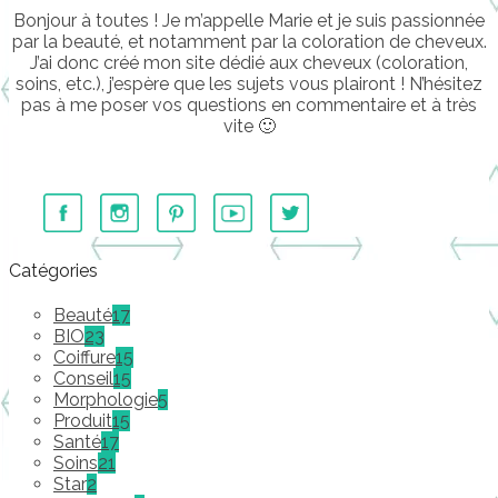
Bonjour à toutes ! Je m’appelle Marie et je suis passionnée
par la beauté, et notamment par la coloration de cheveux.
J’ai donc créé mon site dédié aux cheveux (coloration,
soins, etc.), j’espère que les sujets vous plairont ! N’hésitez
pas à me poser vos questions en commentaire et à très
vite 🙂
………….
Catégories
Beauté
17
BIO
23
Coiffure
15
Conseil
15
Morphologie
5
Produit
15
Santé
17
Soins
21
Star
2