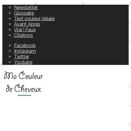
Newsletter
Glossaire
Test couleur idéale
Avant Après
Vrai | Faux
Citations
Facebook
Instagram
Twitter
Youtube