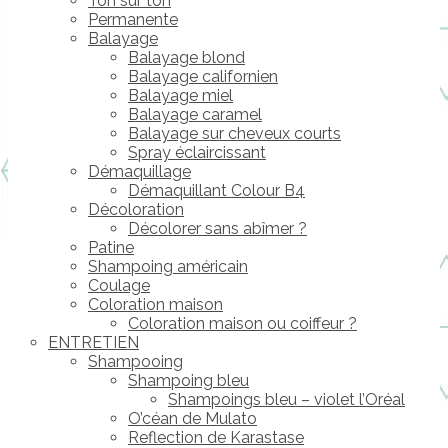
Ton sur ton
Permanente
Balayage
Balayage blond
Balayage californien
Balayage miel
Balayage caramel
Balayage sur cheveux courts
Spray éclaircissant
Démaquillage
Démaquillant Colour B4
Décoloration
Décolorer sans abîmer ?
Patine
Shampoing américain
Coulage
Coloration maison
Coloration maison ou coiffeur ?
ENTRETIEN
Shampooing
Shampoing bleu
Shampoings bleu – violet l’Oréal
O’céan de Mulato
Reflection de Karastase