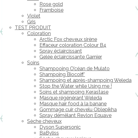
Rose gold
Framboise
Violet
Gris
TEST PRODUIT
Coloration
Arctic Fox cheveux sirène
Effaceur coloration Colour B4
Spray éclaircissant
Gelée éclaircissante Garnier
Soins
Shampooing O’céan de Mulato
Shampoing Biocoiff’
Shampoing et après-shampoing Weleda
Stop the Water while Using me !
Soins et shampoing Kerastase
Masque régénérant Weleda
Masque hair food à la banane
Gommage cuir chevelu Oblepikha
Spray démêlant Revlon Equave
Sèche cheveux
Dyson Supersonic
BaByliss