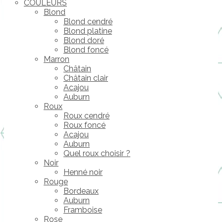
COULEURS
Blond
Blond cendré
Blond platine
Blond doré
Blond foncé
Marron
Châtain
Châtain clair
Acajou
Auburn
Roux
Roux cendré
Roux foncé
Acajou
Auburn
Quel roux choisir ?
Noir
Henné noir
Rouge
Bordeaux
Auburn
Framboise
Rose